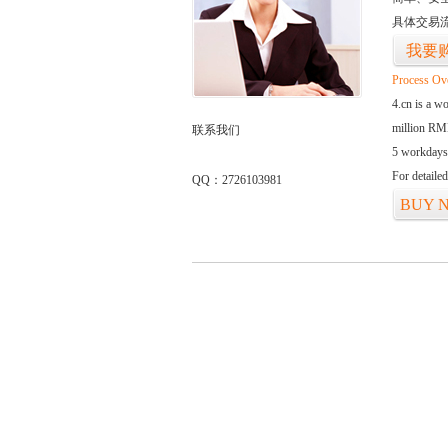
具体交易
我要
Process Ov
4.cn is a w
million RMB
联系我们
5 workdays
For detaile
QQ：2726103981
BUY 