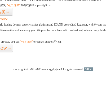
流程可
“点击这里”
查看或咨询support@4.cn。
购买
>>
erview:
orld leading domain escrow service platform and ICANN-Accredited Registrar, with 6 years ri
 transaction volume every year. We promise our clients with professional, safe and easy third-
.
d process, you can
“visit here”
or contact support@4.cn.
NOW
>>
Copyright © 1998 -2025 www.zgghyj.cn All Rights Reserved
51La