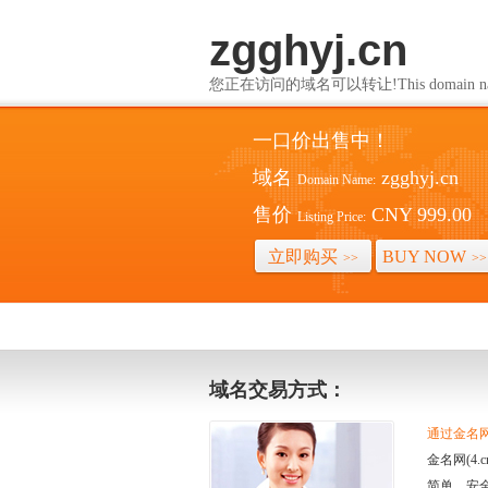
zgghyj.cn
您正在访问的域名可以转让!This domain name i
一口价出售中！
域名
zgghyj.cn
Domain Name:
售价
CNY 999.00
Listing Price:
立即购买
BUY NOW
>>
>>
域名交易方式：
通过金名网(
金名网(4
简单、安